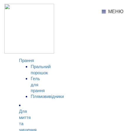
Каталог продукції
Пральний порошок
МЕНЮ
МЕНЮ
КАТАЛОГ
ТОВАРІВ
Прання
Пральний
порошок
Гель
для
прання
Плямовивідники
Для
миття
та
чищення