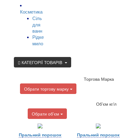
Косметика
Сіль
для
ванн
Рідке
мило
КАТЕГОРІЇ ТОВАРІВ
Торгова Марка
Обрати торгову марку
Об'єм кг/л
Обрати об'єм
Пральний порошок
Пральний порошок