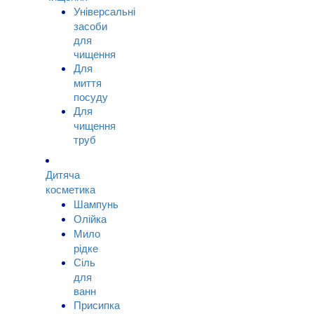
Універсальні
засоби
для
чищення
Для
миття
посуду
Для
чищення
труб
Дитяча
косметика
Шампунь
Олійка
Мило
рідке
Сіль
для
ванн
Присипка