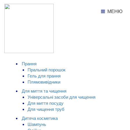
МЕНЮ
МЕНЮ
Каталог товарів
Порошок для прання автомат
Splito, 400г
КАТАЛОГ ТОВАРІВ
Прання
Пральний порошок
Гель для прання
Плямовивідники
Для миття та чищення
Універсальні засоби для чищення
Для миття посуду
Для чищення труб
Дитяча косметика
Шампунь