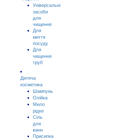
Універсальні
засоби
для
чищення
Для
миття
посуду
Для
чищення
труб
Дитяча
косметика
Шампунь
Олійка
Мило
рідке
Сіль
для
ванн
Присипка