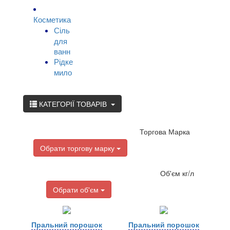
Косметика
Сіль
для
ванн
Рідке
мило
КАТЕГОРІЇ ТОВАРІВ
Торгова Марка
Обрати торгову марку
Об'єм кг/л
Обрати об'єм
Пральний порошок
Пральний порошок