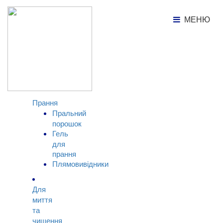
Каталог продукції
Пральний порошок
МЕНЮ
МЕНЮ
КАТАЛОГ
ТОВАРІВ
Прання
Пральний
порошок
Гель
для
прання
Плямовивідники
Для
миття
та
чищення