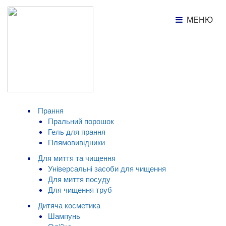
МЕНЮ
МЕНЮ
Каталог товарів
Пральний порошок автомат
Universal O'KEY, 2кг
КАТАЛОГ ТОВАРІВ
Прання
Пральний порошок
Гель для прання
Плямовивідники
Для миття та чищення
Універсальні засоби для чищення
Для миття посуду
Для чищення труб
Дитяча косметика
Шампунь