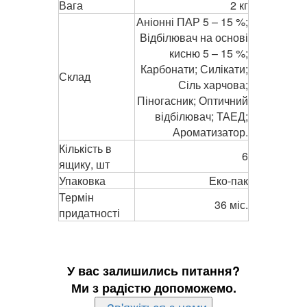
Вага
2 кг
Аніонні ПАР 5 – 15 %;
Відбілювач на основі
кисню 5 – 15 %;
Карбонати; Силікати;
Склад
Сіль харчова;
Піногасник; Оптичний
відбілювач; ТАЕД;
Ароматизатор.
Кількість в
6
ящику, шт
Упаковка
Еко-пак
Термін
36 міс.
придатності
У вас залишились питання?
Ми з радістю допоможемо.