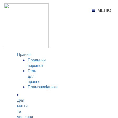
Каталог продукції
Гель для прання
МЕНЮ
МЕНЮ
КАТАЛОГ
ТОВАРІВ
Прання
Пральний
порошок
Гель
для
прання
Плямовивідники
Для
миття
та
чищення