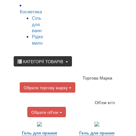
Косметика
Сіль
для
ванн
Рідке
мило
КАТЕГОРІЇ ТОВАРІВ
Торгова Марка
Обрати торгову марку
Об'єм кг/л
Обрати об'єм
Гель для прання
Гель для прання