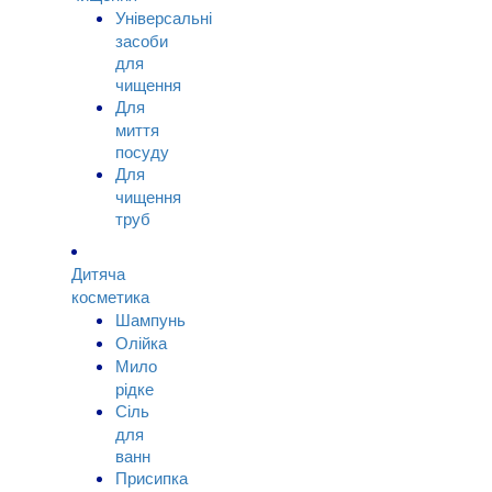
Універсальні
засоби
для
чищення
Для
миття
посуду
Для
чищення
труб
Дитяча
косметика
Шампунь
Олійка
Мило
рідке
Сіль
для
ванн
Присипка