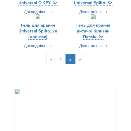
Universal O'KEY, 6л
Universal Splito, 5л
Докладніше
Докладніше
Гель для прання
Гель для прання
Universal Splito, 2л
дитячої білизни
(дой-пак)
Пупсік, 2л
Докладніше
Докладніше
«
1
2
»