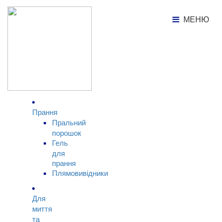
Каталог продукції
Для миття та чищення
Пупсік
МЕНЮ
МЕНЮ
КАТАЛОГ
ТОВАРІВ
Прання
Пральний
порошок
Гель
для
прання
Плямовивідники
Для
миття
та