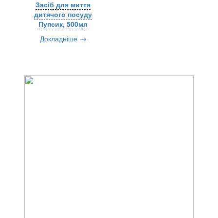
Засіб для миття
дитячого посуду
Пупсик, 500мл
Докладніше