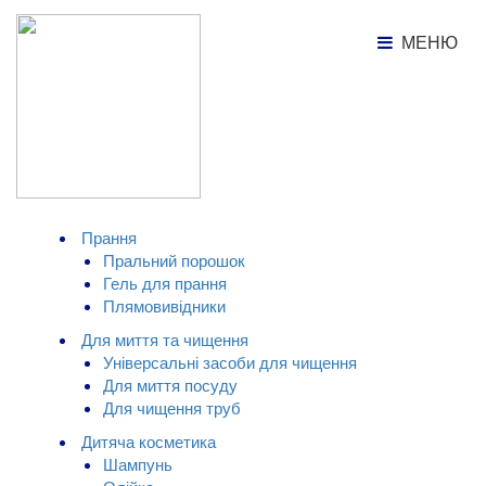
МЕНЮ
МЕНЮ
Каталог товарів
Сіль для ванн Алое і арганова
олія IQ-COSMETIC, 500г
КАТАЛОГ ТОВАРІВ
Прання
Пральний порошок
Гель для прання
Плямовивідники
Для миття та чищення
Універсальні засоби для чищення
Для миття посуду
Для чищення труб
Дитяча косметика
Шампунь