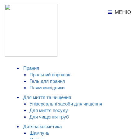
МЕНЮ
МЕНЮ
Каталог товарів
Пральний порошок З перших
днів життя Пупсик, 400г
КАТАЛОГ ТОВАРІВ
Прання
Пральний порошок
Гель для прання
Плямовивідники
Для миття та чищення
Універсальні засоби для чищення
Для миття посуду
Для чищення труб
Дитяча косметика
Шампунь