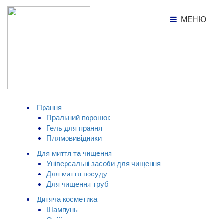
МЕНЮ
МЕНЮ
Каталог товарів
Гель для прання Color O'KEY,
4,5л
КАТАЛОГ ТОВАРІВ
Прання
Пральний порошок
Гель для прання
Плямовивідники
Для миття та чищення
Універсальні засоби для чищення
Для миття посуду
Для чищення труб
Дитяча косметика
Шампунь