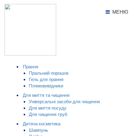
МЕНЮ
МЕНЮ
Каталог товарів
Присипка дитяча "Ромашка"
Карапуз, 50г
КАТАЛОГ ТОВАРІВ
Прання
Пральний порошок
Гель для прання
Плямовивідники
Для миття та чищення
Універсальні засоби для чищення
Для миття посуду
Для чищення труб
Дитяча косметика
Шампунь