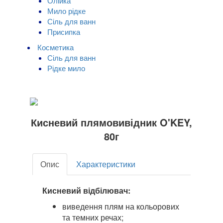
Олійка
Мило рідке
Сіль для ванн
Присипка
Косметика
Сіль для ванн
Рідке мило
Кисневий плямовивідник O'KEY,
80г
Опис
Характеристики
Кисневий відбілювач:
виведення плям на кольорових
та темних речах;