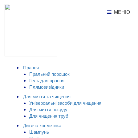
МЕНЮ
МЕНЮ
Каталог товарів
Засіб для миття посуду з
ароматом лимону Splito, 5л
КАТАЛОГ ТОВАРІВ
Прання
Пральний порошок
Гель для прання
Плямовивідники
Для миття та чищення
Універсальні засоби для чищення
Для миття посуду
Для чищення труб
Дитяча косметика
Шампунь