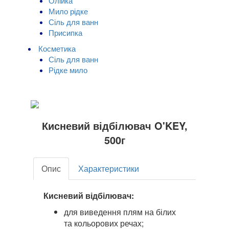
Олійка
Мило рідке
Сіль для ванн
Присипка
Косметика
Сіль для ванн
Рідке мило
Кисневий відбілювач O'KEY,
500г
Опис
Характеристики
Кисневий відбілювач:
для виведення плям на білих
та кольорових речах;