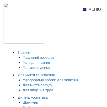
МЕНЮ
МЕНЮ
Каталог товарів
Кисневий відбілювач O'KEY,
500г
КАТАЛОГ ТОВАРІВ
Прання
Пральний порошок
Гель для прання
Плямовивідники
Для миття та чищення
Універсальні засоби для чищення
Для миття посуду
Для чищення труб
Дитяча косметика
Шампунь